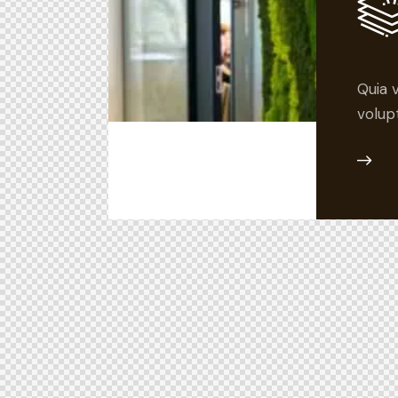
Quia 
volup