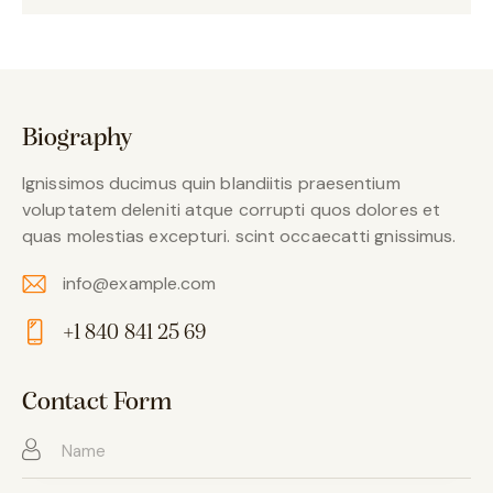
Biography
Ignissimos ducimus quin blandiitis praesentium
voluptatem deleniti atque corrupti quos dolores et
quas molestias excepturi. scint occaecatti gnissimus.
info@example.com
E-
+1 840 841 25 69
m
Ph
ail:
on
Contact Form
e: