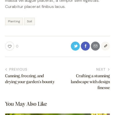
massa vel augue placerat, a tempor sem egestas.
Curabitur placerat finibus lacus.
Planting
Soil
0
PREVIOUS
NEXT
Canning, freezing, and
Crafting a stunning
drying your garden’s bounty
landscape with design
finesse
You May Also Like