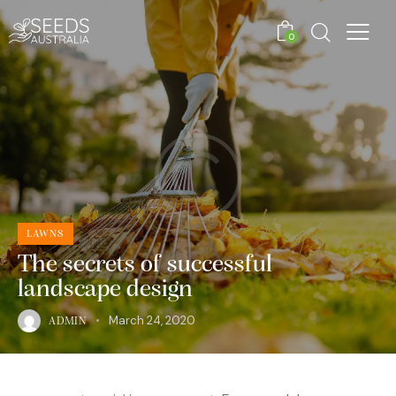
0
LAWNS
The secrets of successful
landscape design
March 24, 2020
ADMIN