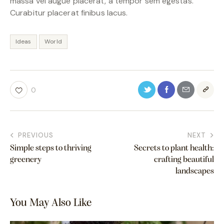
massa vel augue placerat, a tempor sem egestas.
Curabitur placerat finibus lacus.
Ideas
World
0
PREVIOUS
NEXT
Simple steps to thriving
Secrets to plant health:
greenery
crafting beautiful
landscapes
You May Also Like