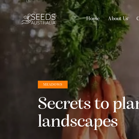
Home
About Us
C
Home
About Us
Contact 
MEADOWS
Secrets to pla
landscapes