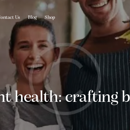
ontact Us
Blog
Shop
Us
Blog
Shop
nt health: crafting 