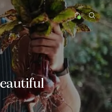
0
0
beautiful