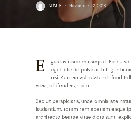
November 22, 2018
ADMIN
egestas nisi in consequat. Fusce sodales augue a accumsan. Cras sollicitudin, ipsum
eget blandit pulvinar. Integer ti
nisi. Aenean vulputate eleifend tel
vitae, eleifend ac, enim.
Sed ut perspiciatis, unde omnis iste na
laudantium, totam rem aperiam eaque ipsa
architecto beatae vitae dicta sunt, expli